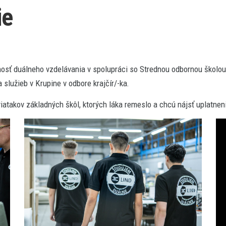
ie
duálneho vzdelávania v spolupráci so Strednou odbornou školou d
služieb v Krupine v odbore krajčír/-ka.
viatakov základných škôl, ktorých láka remeslo a chcú nájsť uplatnen