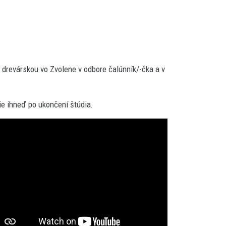
revárskou vo Zvolene v odbore čalúnník/-čka a v
ie ihneď po ukončení štúdia.