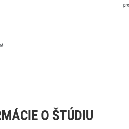
pro
né
MÁCIE O ŠTÚDIU