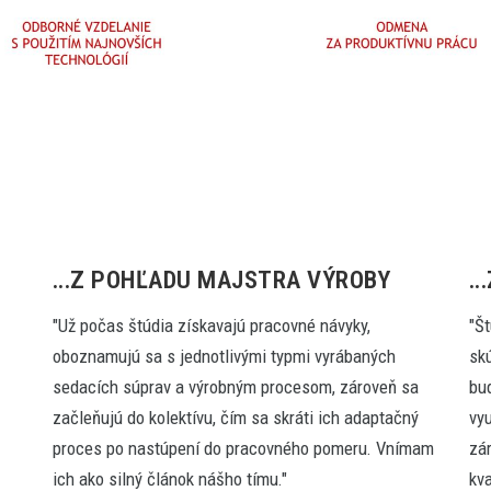
...Z POHĽADU MAJSTRA VÝROBY
.
"Už počas štúdia získavajú pracovné návyky,
"Št
oboznamujú sa s jednotlivými typmi vyrábaných
sk
sedacích súprav a výrobným procesom, zároveň sa
bu
začleňujú do kolektívu, čím sa skráti ich adaptačný
vy
proces po nastúpení do pracovného pomeru. Vnímam
zá
ich ako silný článok nášho tímu."
kv