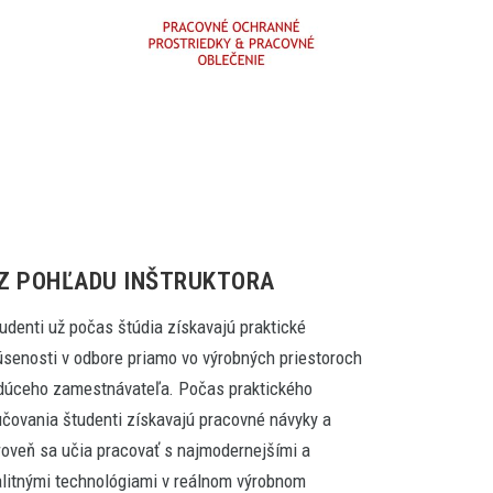
..Z POHĽADU INŠTRUKTORA
udenti už počas štúdia získavajú praktické
úsenosti v odbore priamo vo výrobných priestoroch
dúceho zamestnávateľa. Počas praktického
učovania študenti získavajú pracovné návyky a
roveň sa učia pracovať s najmodernejšími a
alitnými technológiami v reálnom výrobnom